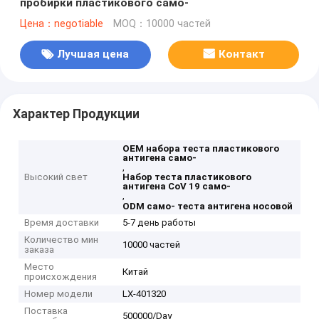
пробирки пластикового само-
Цена：negotiable
MOQ：10000 частей
Лучшая цена
Контакт
Характер Продукции
OEM набора теста пластикового
антигена само-
,
Высокий свет
Набор теста пластикового
антигена CoV 19 само-
,
ODM само- теста антигена носовой
Время доставки
5-7 день работы
Количество мин
10000 частей
заказа
Место
Китай
происхождения
Номер модели
LX-401320
Поставка
500000/Day