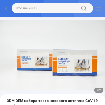
2
/
2
ODM OEM набора теста носового антигена CoV 19