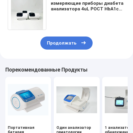
измеряющие приборы диабета
анализатора 4uL POCT HbA1c
для основного теста
заведения HbA1c
Продолжать
Порекомендованные Продукты
Портативная
Один анализатор
1 анализатор
батарея
гематологии
обнаружения