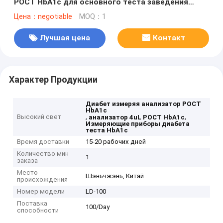
POCT HbA1c для основного теста заведения
HbA1c
Цена：negotiable
MOQ：1
Лучшая цена
Контакт
Характер Продукции
Диабет измеряя анализатор POCT
HbA1c
Высокий свет
,
,
анализатор 4uL POCT HbA1c
Измеряющие приборы диабета
теста HbA1c
Время доставки
15-20 рабочих дней
Количество мин
1
заказа
Место
Шэньчжэнь, Китай
происхождения
Номер модели
LD-100
Поставка
100/Day
способности