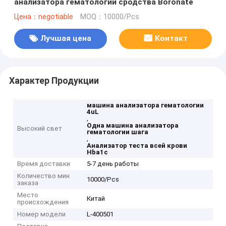
анализатора гематологии сродства Boronate
Цена：negotiable
MOQ：10000/Pcs
Лучшая цена
Контакт
Характер Продукции
машина анализатора гематологии
4uL
,
Одна машина анализатора
Высокий свет
гематологии шага
,
Анализатор теста всей крови
Hba1c
Время доставки
5-7 день работы
Количество мин
10000/Pcs
заказа
Место
Китай
происхождения
Номер модели
L-400501