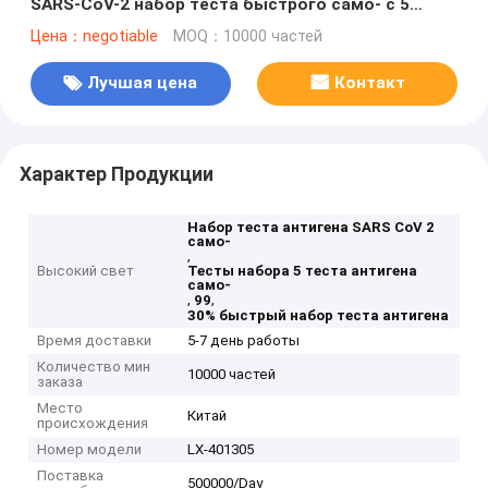
SARS-CoV-2 набор теста быстрого само- с 5
тестами
Цена：negotiable
MOQ：10000 частей
Лучшая цена
Контакт
Характер Продукции
Набор теста антигена SARS CoV 2
само-
,
Высокий свет
Тесты набора 5 теста антигена
само-
,
,
99
30% быстрый набор теста антигена
Время доставки
5-7 день работы
Количество мин
10000 частей
заказа
Место
Китай
происхождения
Номер модели
LX-401305
Поставка
500000/Day