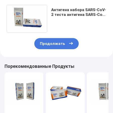
Антигена набора SARS-CoV-
2 теста антигена SARS-CoV-
2 набор теста быстрого
само- с 5 тестами
Продолжать
Порекомендованные Продукты