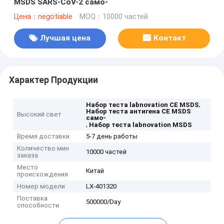
MSDS SARS-CoV-2 само-
Цена：negotiable
MOQ：10000 частей
Лучшая цена
Контакт
Характер Продукции
,
Набор теста labnovation CE MSDS
Набор теста антигена CE MSDS
Высокий свет
само-
,
Набор теста labnovation MSDS
Время доставки
5-7 день работы
Количество мин
10000 частей
заказа
Место
Китай
происхождения
Номер модели
LX-401320
Поставка
500000/Day
способности