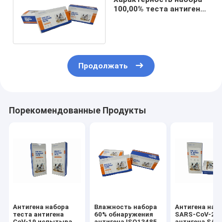
100,00% теста антигена
CE MSDS SARS-CoV-2
само-
Продолжать
Порекомендованные Продукты
Антигена набора
Влажность набора
Антигена наб
теста антигена
60% обнаружения
SARS-CoV-2 т
CoV-19 испытывать
антигена ISO13485
антигена SAR