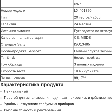
само-
Номер модели
LX-401320
Тип
20 тестов/набор
Гарантия
24 месяца
Источник питания
Руководство по эксплу
Качественная аттестация
CE, MSDS
Стандарт Safty
ISO13485
После-продажа Servicez
Онлайн служба технич
Тип Smple
Носовая пробирка
Том образца
3 полных падения
Скорость теста
10 минут
< x="">
99,17%
Полная точность
Характеристика продукта
Неинвазивный
Простой для использования, один шаг привестись в действие пр
Удобный, отсутствие требуемых приборов
Высокие точность и рентабельный