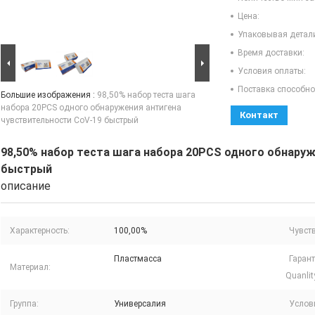
Цена:
Упаковывая детал
Время доставки:
Условия оплаты:
Поставка способно
Большие изображения :
98,50% набор теста шага
набора 20PCS одного обнаружения антигена
Контакт
чувствительности CoV-19 быстрый
98,50% набор теста шага набора 20PCS одного обнаруж
быстрый
описание
Характерность:
100,00%
Чувств
Пластмасса
Гаран
Материал:
Quanlit
Группа:
Универсалия
Услов