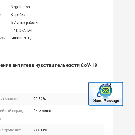
Negotiation
и:
Коробка
5-7 день работы
T/T, D/A, D/P
сти:
500000/Day
ения антигена чувствительности CoV-19
ительность:
98,50%
тийный период
24 месяца
y:
ие хранения:
2℃-30℃