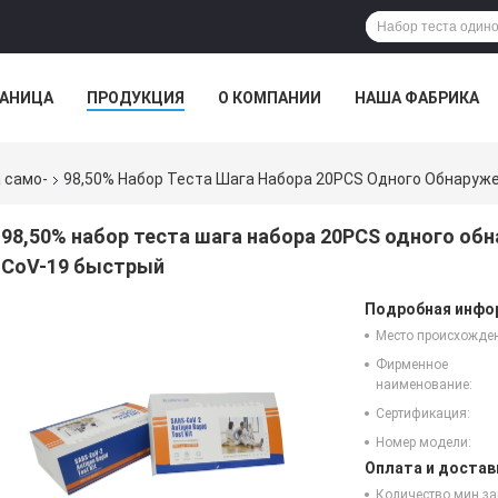
РАНИЦА
ПРОДУКЦИЯ
О КОМПАНИИ
НАША ФАБРИКА
 само-
98,50% Набор Теста Шага Набора 20PCS Одного Обнаруж
98,50% набор теста шага набора 20PCS одного об
CoV-19 быстрый
Подробная инфор
Место происхожде
Фирменное
наименование:
Сертификация:
Номер модели:
Оплата и достав
Количество мин за