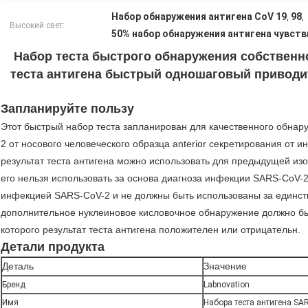
Набор обнаружения антигена CoV 19
98
,
,
Высокий свет:
50% набор обнаружения антигена чувст
Набор теста быстрого обнаружения собственно
теста антигена быстрый одношаговый приводит
Запланируйте пользу
Этот быстрый набор теста запланирован для качественного обнар
2 от носового человеческого образца anterior секретирования от
результат теста антигена можно использовать для предыдущей из
его нельзя использовать за основа диагноза инфекции SARS-CoV-
инфекцией SARS-CoV-2 и не должны быть использованы за единст
дополнительное нуклеиновое кисловочное обнаружение должно бы
которого результат теста антигена положителен или отрицательн.
Детали продукта
Деталь
Значение
Бренд
Labnovation
Имя
Набора теста антигена SAR