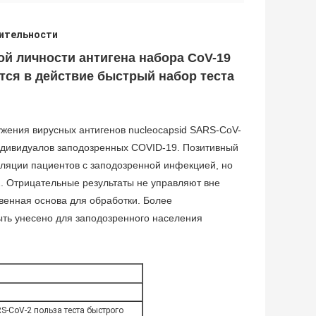
вительности
й личности антигена набора CoV-19
ся в действие быстрый набор теста
ужения вирусных антигенов nucleocapsid SARS-CoV-
 индивидуалов заподозренных COVID-19. Позитивный
оляции пациентов с заподозренной инфекцией, но
2. Отрицательные результаты не управляют вне
венная основа для обработки. Более
ть унесено для заподозренного населения
S-CoV-2 польза теста быстрого