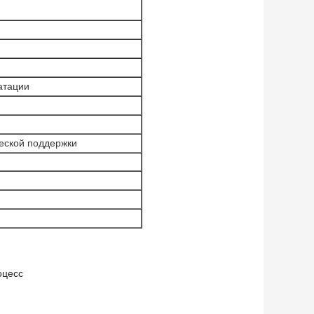
атации
еской поддержки
оцесс