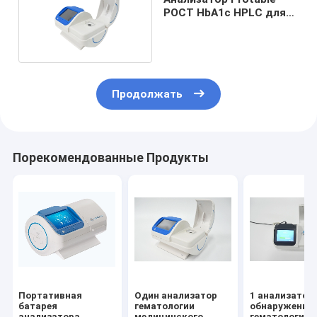
POCT HbA1c HPLC для
теста IFCC HbA1c
аттестовал
Продолжать
Порекомендованные Продукты
Портативная
Один анализатор
1 анализатор
батарея
гематологии
обнаружения
анализатора
медицинского
гематологии