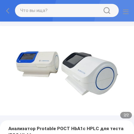
2
/
2
Анализатор Protable POCT HbA1c HPLC для теста