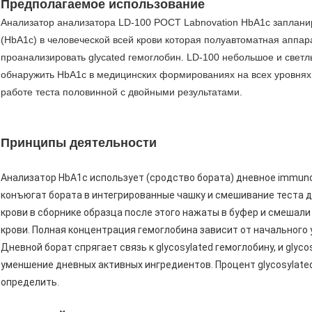
Предполагаемое использование
Анализатор анализатора LD-100 POCT Labnovation HbA1c заплани
(HbA1c) в человеческой всей крови которая полуавтоматная аппар
проанализировать glycated гемоглобин. LD-100 небольшое и светл
обнаружить HbA1c в медицинских формированиях на всех уровнях.
работе теста половинной с двойными результатами.
Принципы деятельности
Анализатор HbA1c использует (сродство бората) дневное immuno
конъюгат бората в интегрированные чашку и смешивание теста д
крови в сборнике образца после этого нажаты в буфер и смешали
крови. Полная концентрация гемоглобина зависит от начального
Дневной борат спрягает связь к glycosylated гемоглобину, и gly
уменшение дневных активных ингредиентов. Процент glycosylate
определить.