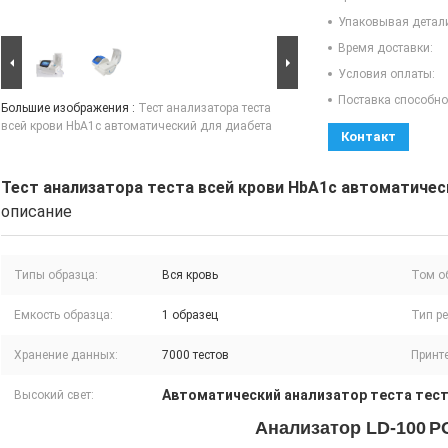
Упаковывая детал
Время доставки:
Условия оплаты:
Поставка способно
Большие изображения :
Тест анализатора теста
всей крови HbA1c автоматический для диабета
Контакт
Тест анализатора теста всей крови HbA1c автоматичес
описание
Типы образца:
Вся кровь
Том о
Емкость образца:
1 образец
Тип ре
Хранение данных:
7000 тестов
Принте
Автоматический анализатор теста тест
Высокий свет:
Анализатор LD-100
P