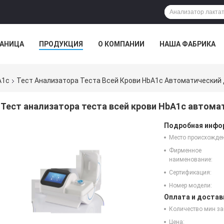
РАНИЦА
ПРОДУКЦИЯ
О КОМПАНИИ
НАША ФАБРИКА
A1c
Тест Анализатора Теста Всей Крови HbA1c Автоматический
Тест анализатора теста всей крови HbA1c автома
Подробная инфор
Место происхожде
Фирменное
наименование:
Сертификация:
Номер модели:
Оплата и достав
Количество мин за
Цена: