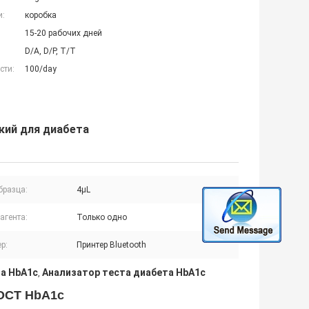
и:
коробка
15-20 рабочих дней
D/A, D/P, T/T
сти:
100/day
кий для диабета
бразца:
4μL
агента:
Только одно
р:
Принтер Bluetooth
а HbA1c
Анализатор теста диабета HbA1c
,
OCT
HbA1c