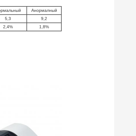
ормальный
Анормалный
5,3
9,2
2,4%
1,8%