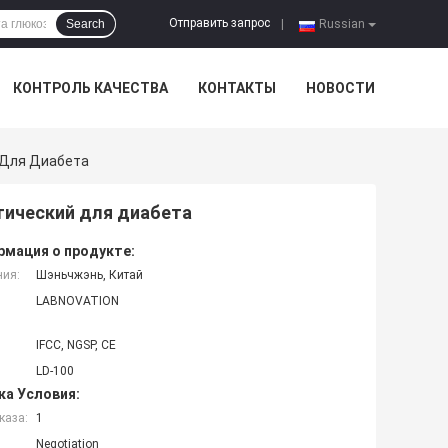
Отправить запрос
Search
|
Russian
КОНТРОЛЬ КАЧЕСТВА
КОНТАКТЫ
НОВОСТИ
 Для Диабета
тический для диабета
мация о продукте:
ния:
Шэньчжэнь, Китай
LABNOVATION
IFCC, NGSP, CE
LD-100
ка Условия:
каза:
1
Negotiation