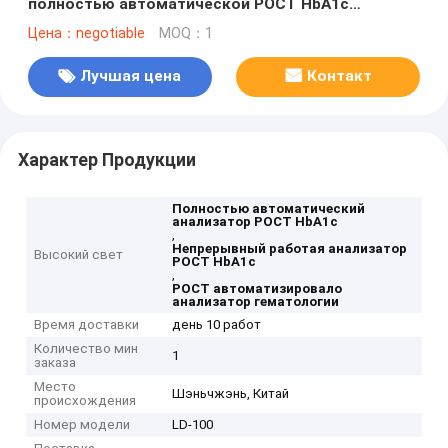
полностью автоматической POCT HbA1c
испытывая
Цена：negotiable
MOQ：1
Лучшая цена
Контакт
Характер Продукции
Полностью автоматический
анализатор POCT HbA1c
,
Непрерывный работая анализатор
Высокий свет
POCT HbA1c
,
POCT автоматизировало
анализатор гематологии
Время доставки
день 10 работ
Количество мин
1
заказа
Место
Шэньчжэнь, Китай
происхождения
Номер модели
LD-100