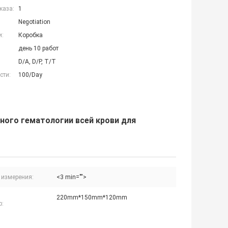
каза:
1
Negotiation
и:
Коробка
день 10 работ
D/A, D/P, T/T
сти:
100/Day
ного гематологии всей крови для
 измерения:
<3 min="">
220mm*150mm*120mm
р: