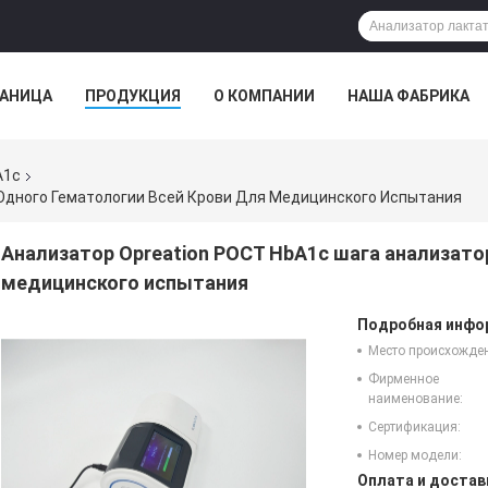
РАНИЦА
ПРОДУКЦИЯ
О КОМПАНИИ
НАША ФАБРИКА
A1c
 Одного Гематологии Всей Крови Для Медицинского Испытания
Анализатор Opreation POCT HbA1c шага анализато
медицинского испытания
Подробная инфор
Место происхожде
Фирменное
наименование:
Сертификация:
Номер модели:
Оплата и достав