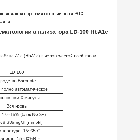
ин анализатор гематологии шага POCT
,
 шага
гематологии анализатора LD-100 HbA1c
обина A1c (HbA1c) в человеческой всей крови.
LD-100
родство Boronate
, полно автоматическое
ньше чем 3 минуты
Вся кровь
 4.0~15% (блок NGSP)
68-385mg/dl (mmol/l)
мпература: 15~35℃
жность: 15~80%R.H