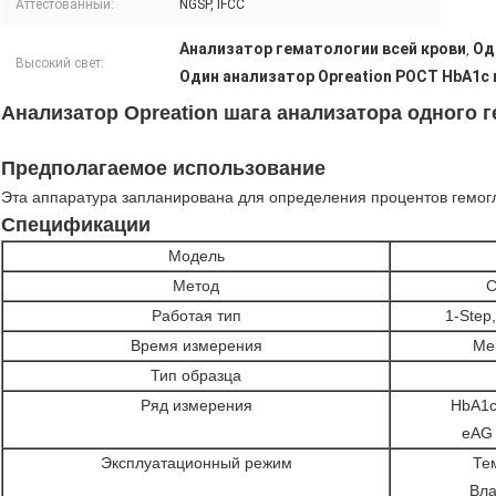
Аттестованный:
NGSP, IFCC
Анализатор гематологии всей крови
Од
,
Высокий свет:
Один анализатор Opreation POCT HbA1c
Анализатор Opreation шага анализатора одного 
Предполагаемое использование
Эта аппаратура запланирована для определения процентов гемогл
Спецификации
Модель
Метод
С
Работая тип
1-Step
Время измерения
Ме
Тип образца
Ряд измерения
HbA1c
eAG 
Эксплуатационный режим
Те
Вла