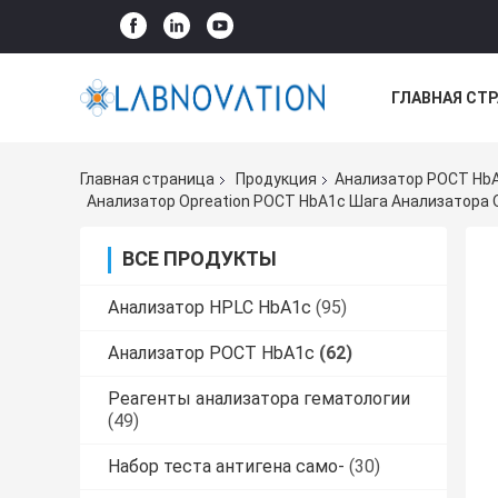
ГЛАВНАЯ СТ
ВСЕ СЛУЧАИ
Главная страница
Продукция
Анализатор POCT Hb
Анализатор Opreation POCT HbA1c Шага Анализатора
ВСЕ ПРОДУКТЫ
Анализатор HPLC HbA1c
(95)
Анализатор POCT HbA1c
(62)
Реагенты анализатора гематологии
(49)
Набор теста антигена само-
(30)