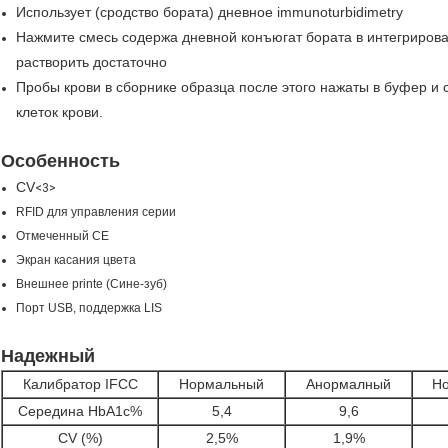
Использует (сродство бората) дневное immunoturbidimetry
Нажмите смесь содержа дневной конъюгат бората в интегрирова
растворить достаточно
Пробы крови в сборнике образца после этого нажаты в буфер и 
клеток крови.
Особенность
CV
<3>
RFID для управления серии
Отмеченный CE
Экран касания цвета
Внешнее printe (Сине-зуб)
Порт USB, поддержка LIS
Надежный
Калибратор IFCC
Нормальный
Анормалный
Н
Середина HbA1c%
5,4
9,6
CV (%)
2,5%
1,9%