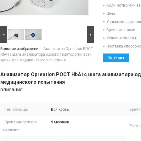
Количество мин за
Цена:
Упаковывая детал
Время доставки:
Условия оплаты:
Поставка способно
Большие изображения :
Анализатор Opreation POCT
HbA1c шага анализатора одного гематологии всей
Контакт
крови для медицинского испытания
Анализатор Opreation POCT HbA1c шага анализатора од
медицинского испытания
описание
Тип образца:
Вся кровь
Время
Срок годности при
9 месяцев
Разме
хранении: