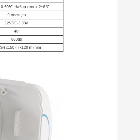
 10-60℃; Набор теста: 2~8℃
9 месяцев
12VDC-3.33A
4ul
800gs
(w) x150 (l) x120 (h) mm