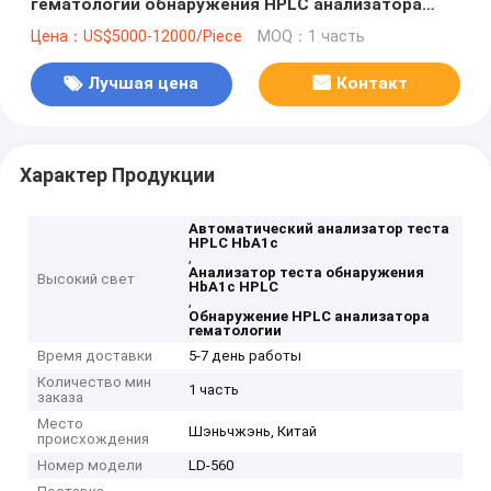
гематологии обнаружения HPLC анализатора
теста HbA1c
Цена：US$5000-12000/Piece
MOQ：1 часть
Лучшая цена
Контакт
Характер Продукции
Автоматический анализатор теста
HPLC HbA1c
,
Анализатор теста обнаружения
Высокий свет
HbA1c HPLC
,
Обнаружение HPLC анализатора
гематологии
Время доставки
5-7 день работы
Количество мин
1 часть
заказа
Место
Шэньчжэнь, Китай
происхождения
Номер модели
LD-560