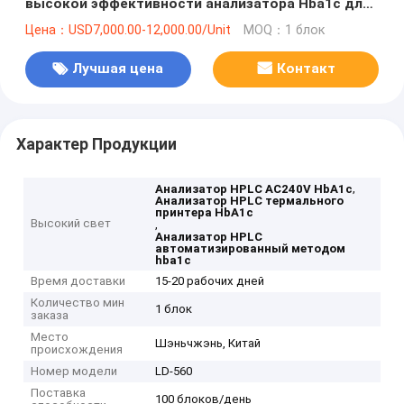
высокой эффективности анализатора Hba1c для
диагноза диабета
Цена：USD7,000.00-12,000.00/Unit
MOQ：1 блок
Лучшая цена
Контакт
Характер Продукции
,
Анализатор HPLC AC240V HbA1c
Анализатор HPLC термального
принтера HbA1c
Высокий свет
,
Анализатор HPLC
автоматизированный методом
hba1c
Время доставки
15-20 рабочих дней
Количество мин
1 блок
заказа
Место
Шэньчжэнь, Китай
происхождения
Номер модели
LD-560
Поставка
100 блоков/день