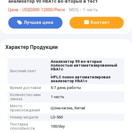
анализатор 90 HbA1c во-вторых в тест
Цена：US$5000-12000/Piece
MOQ：1 часть
Лучшая цена
Контакт
Характер Продукции
Анализатор 90 во-вторых
полностью автоматизированный
HbA1c
Высокий свет
,
HPLC полно автоматизировал
анализатор HbA1c
Время доставки
5-7 день работы
Количество мин
1 часть
заказа
Место
Шэньчжэнь, Китай
происхождения
Номер модели
LD-560
Поставка
100/day
способности