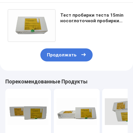
Тест пробирки теста 15min
носоглоточной пробирки
антигена SARS-CoV-2
быстрый Oropharyngeal
Продолжать
Порекомендованные Продукты