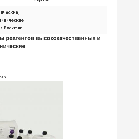
Коробки
нические
,
линические
,
ка Beckman
ты реагентов высококачественных и
инические
kman