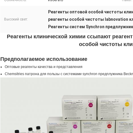
Солнечность:
Избегать
Пакет:
Реагенты оптовой особой чистоты кли
реагенты особой чистоты labnovation к
Высокий свет:
Реагенты систем Synchron предплужни
Реагенты клинической химии ссыпают реаген
особой чистоты кл
Предполагаемое использование
Оптовые реагенты качества и представления
Chemsitries патрона для пользы с системами synchron предплужника Bec