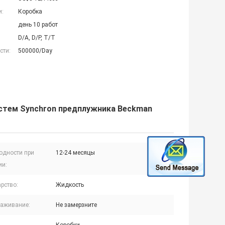
и:
Коробка
день 10 работ
D/A, D/P, T/T
сти:
500000/Day
стем Synchron предплужника Beckman
годности при
12-24 месяцы
ии:
рство:
Жидкость
аживание:
Не замерзните