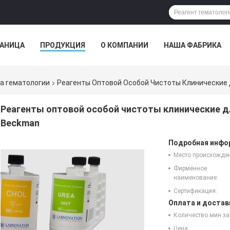
РАНИЦА
ПРОДУКЦИЯ
О КОМПАНИИ
НАША ФАБРИКА
а гематологии
Реагенты Оптовой Особой Чистоты Клинические
Реагенты оптовой особой чистоты клинические д
Beckman
Подробная инфор
Место происхожде
Фирменное
наименование:
Сертификация:
Оплата и достав
Количество мин за
Цена: