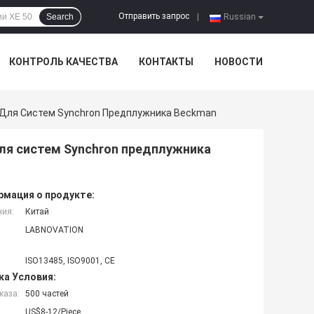
Отправить запрос
Search
|
Russian
КОНТРОЛЬ КАЧЕСТВА
КОНТАКТЫ
НОВОСТИ
 Для Систем Synchron Предплужника Beckman
ля систем Synchron предплужника
мация о продукте:
ния:
Китай
LABNOVATION
ISO13485, ISO9001, CE
ка Условия:
каза:
500 частей
US$8-12/Piece