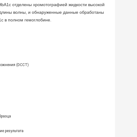
 HbA1c отделены хромотографией жидкости высокой
длины волны, и обнаруженные данные обработаны
c в полном гемоглобине.
ложнения (DCCT)
бразца
ие результата