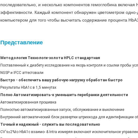
последовательно, и несколько компонентов гемоглобина включая
эффективности. Каждый компонент обнаружен цветометром одно-
компьютером для того чтобы высчитать содержание процента HbA1
Представление
Методология Технологи-золота HPLC стандартная
Поставленный к диабету исследование на якорь контроля и ссылки пробы ус
NGSP и IFCC аттестовали
Быстро - обеспечить вашу рабочую нагрузку обработан быстро
Результаты HbA1c в 1,5 минутах
Полно Автоматизировать-к уменьшить перебранки деятельности
Автоматизированная прошивка
Полностью автоматизированные запуск, обслуживание и выключение
Внутренний автоматический блок развертки штрихкода для идентификации о
Точный и надежный - служить вы последовательно
CV's≤2%to HbA1c взаимо- & Intra измеряя включают исключительное управлен