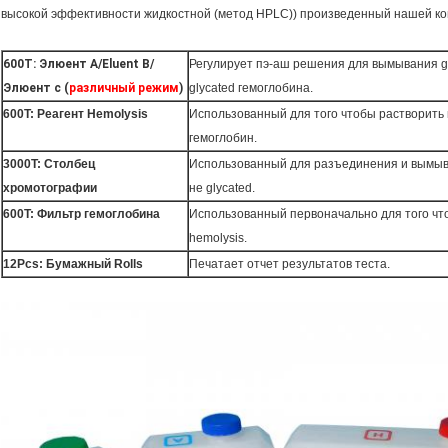
высокой эффективности жидкостной (метод HPLC)) произведенный нашей ко
600T: Элюент A/Eluent B/
Регулирует пэ-аш решения для вымывания gl
Элюент c (
различный режим
)
glycated гемоглобина.
600T: Реагент Hemolysis
Использованный для того чтобы растворить 
гемоглобин.
3000T: Столбец
Использованный для разъединения и вымыва
хромотографии
не glycated.
600T: Фильтр гемоглобина
Использованный первоначально для того чт
hemolysis.
12Pcs: Бумажный Rolls
Печатает отчет результатов теста.