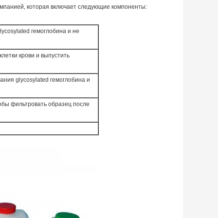
мпанией, которая включает следующие компоненты:
ycosylated гемоглобина и не
клетки крови и выпустить
ния glycosylated гемоглобина и
обы фильтровать образец после