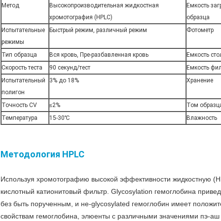
Метод
Высокопроизводительная жидкостная
Емкость заг
хромотография (HPLC)
образца
Испытательные
Быстрый режим, различный режим
Фотометр
режимы
Тип образца
Вся кровь, Пре-разбавленная кровь
Емкость сто
Скорость теста
90 секунд/тест
Емкость фи
Испытательный
3% до 18%
Хранение
полигон
Точность CV
≤2%
Том образц
Температура
15-30℃
Влажность
Методология HPLC
Используя хромотографию высокой эффективности жидкостную (H
кислотный катионитовый фильтр. Glycosylation гемоглобина привед
без быть порученным, и не-glycosylated гемоглобин имеет полож
свойствам гемоглобина, элюенты с различными значениями пэ-аш