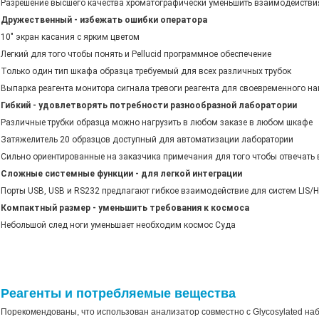
Разрешение высшего качества хроматографически уменьшить взаимодействи
Дружественный - избежать ошибки оператора
10" экран касания с ярким цветом
Легкий для того чтобы понять и Pellucid программное обеспечение
Только один тип шкафа образца требуемый для всех различных трубок
Выпарка реагента монитора сигнала тревоги реагента для своевременного 
Гибкий - удовлетворять потребности разнообразной лаборатории
Различные трубки образца можно нагрузить в любом заказе в любом шкафе
Затяжелитель 20 образцов доступный для автоматизации лаборатории
Сильно ориентированные на заказчика примечания для того чтобы отвечать
Сложные системные функции - для легкой интеграции
Порты USB, USB и RS232 предлагают гибкое взаимодействие для систем LIS/H
Компактный размер - уменьшить требования к космоса
Небольшой след ноги уменьшает необходим космос Суда
Реагенты и потребляемые вещества
Порекомендованы, что использован анализатор совместно с Glycosylated на