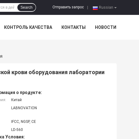
Отправить запрос
Search
|
Russian
КОНТРОЛЬ КАЧЕСТВА
КОНТАКТЫ
НОВОСТИ
ая
кой крови оборудования лаборатории
мация о продукте:
ния:
Китай
LABNOVATION
IFCC, NGSP, CE
LD-560
ка Условия: