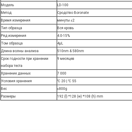
Модель
LD-100
Метод
Сродство Boronate
Время измерения
минуты ≤2
Тип образца
Вся кровь
Ряд измерения
4.0-15%
Том образца
4μL
Длина волны анализа
510nm & 580nm
Срок годности при хранении
9 месяцев
набора теста
Хранение данных
7 000
Условия хранения
℃ 20 | ℃ 55
Вес
≤800g
Размеры
192 (l) *128 (w) *108 (h) mm