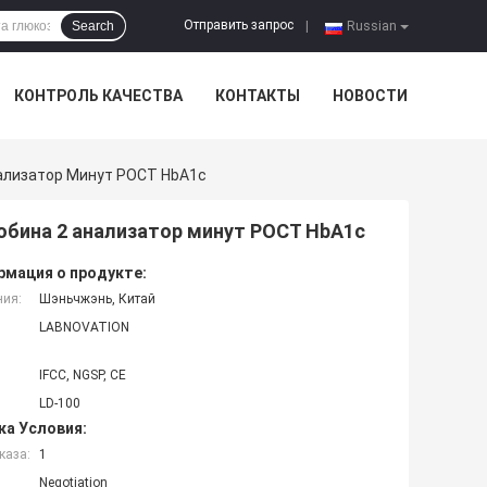
Отправить запрос
Search
|
Russian
КОНТРОЛЬ КАЧЕСТВА
КОНТАКТЫ
НОВОСТИ
нализатор Минут POCT HbA1c
обина 2 анализатор минут POCT HbA1c
мация о продукте:
ния:
Шэньчжэнь, Китай
LABNOVATION
IFCC, NGSP, CE
LD-100
ка Условия:
каза:
1
Negotiation