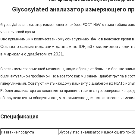
Glycosylated анализатор измеряющего п
Glycosylated анализатор измеряющего прибора POCT HbA1c гемоглобина за
человеческой крови.
Оно применимый к количественному обнаружению HbA1c в венозной кров
Согласно самым недавним данным по IDF, 537 миллионов люди-пр
в мир-жили с диабетом от 2021.
С развитием современной медицины, люди обращают больше и больше вниман
были актуальной проблемой. По мере того как мы знаем, диабет группа в сос
гипергликемия. Советуют иметь каждому пациенту с диабетом их HbA1c испыт
Работы анализатора основанные на принципе гасить флуоресцирования срод
обнаружено путем обнаруживать, что количество дневного вещества изменило
Спецификация
Название продукта
Glycosylated анализатор измеряющего при