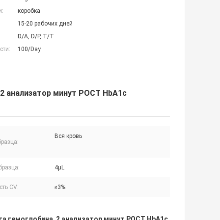
и:
коробка
15-20 рабочих дней
D/A, D/P, T/T
сти:
100/Day
 2 анализатор минут POCT HbA1c
Вся кровь
бразца:
бразца:
4μL
сть CV:
≤3%
та гемоглобина
2 анализатор минут POCT HbA1c
,