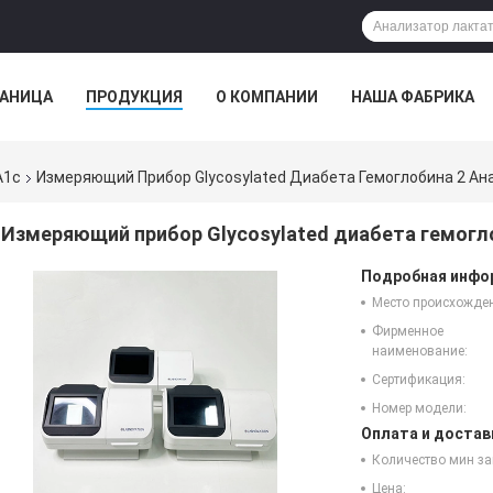
РАНИЦА
ПРОДУКЦИЯ
О КОМПАНИИ
НАША ФАБРИКА
A1c
Измеряющий Прибор Glycosylated Диабета Гемоглобина 2 А
Измеряющий прибор Glycosylated диабета гемогл
Подробная инфор
Место происхожде
Фирменное
наименование:
Сертификация:
Номер модели:
Оплата и достав
Количество мин за
Цена: