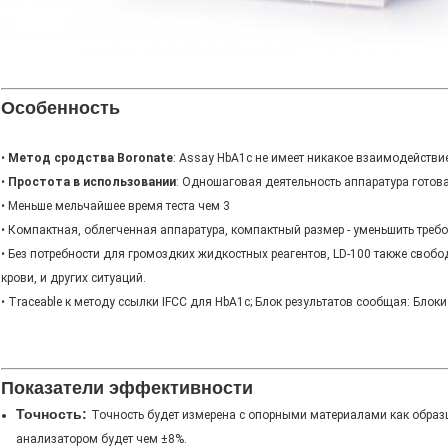
Особенность
•
Метод сродства Boronate
: Assay HbA1c не имеет никакое взаимодействи
•
Простота в использовании
: Одношаговая деятельность аппаратура готов
• Меньше мельчайшее время теста чем 3
• Компактная, облегченная аппаратура, компактный размер - уменьшить треб
• Без потребности для громоздких жидкостных реагентов, LD-100 также свобо
крови, и других ситуаций.
• Traceable к методу ссылки IFCC для HbA1c; Блок результатов сообщая: Блоки
Показатели эффективности
Точность:
Точность будет измерена с опорными материалами как образц
анализатором будет чем ±8%.