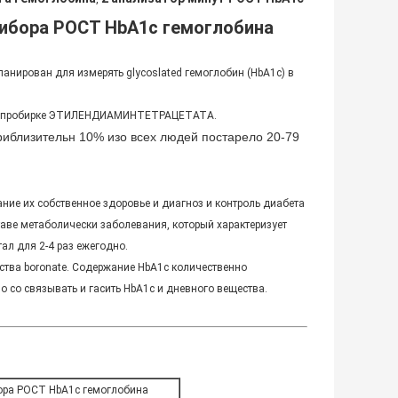
рибора POCT HbA1c гемоглобина
планирован для измерять
glycoslated гемоглобин (HbA1c) в
и в пробирке ЭТИЛЕНДИАМИНТЕТРАЦЕТАТА.
иблизительн 10% изо всех людей постарело 20-79
ие их собственное здоровье и диагноз и контроль диабета
таве метаболически заболевания, который характеризует
ал для 2-4 раз ежегодно.
ства boronate. Содержание HbA1c количественно
 со связывать и гасить HbA1c и дневного вещества.
бора POCT HbA1c гемоглобина