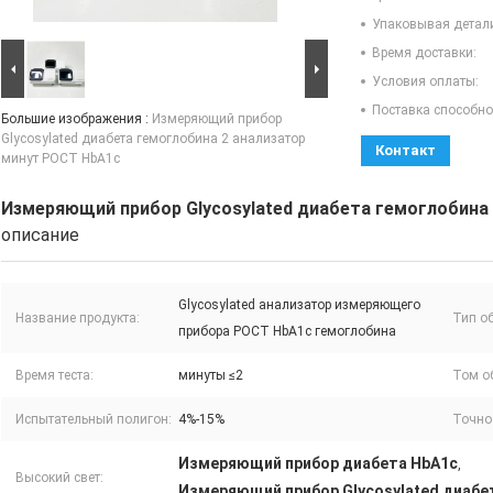
Упаковывая детал
Время доставки:
Условия оплаты:
Поставка способно
Большие изображения :
Измеряющий прибор
Glycosylated диабета гемоглобина 2 анализатор
Контакт
минут POCT HbA1c
Измеряющий прибор Glycosylated диабета гемоглобина
описание
Glycosylated анализатор измеряющего
Название продукта:
Тип о
прибора POCT HbA1c гемоглобина
Время теста:
минуты ≤2
Том о
Испытательный полигон:
4%-15%
Точно
Измеряющий прибор диабета HbA1c
,
Высокий свет:
Измеряющий прибор Glycosylated диабе