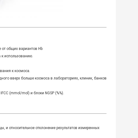
е от общих вариантов Hb
а к использованию.
ования к космоса.
дного вверх больше космоса в лабораториях, клиник, банков
 IFCC (mmol/mol) и блоки NGSP (%%).
ы, и относительное отклонение результатов измеренных