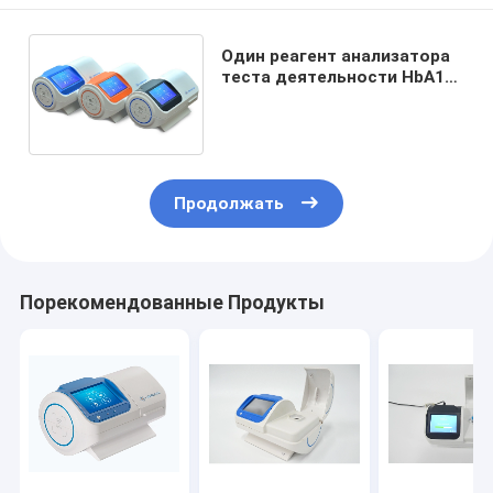
Один реагент анализатора
теста деятельности HbA1c
шага сохраняя борное
кисловочное сродство
Продолжать
Порекомендованные Продукты