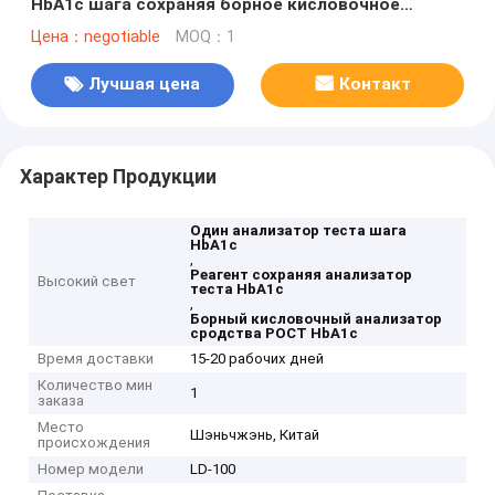
HbA1c шага сохраняя борное кисловочное
сродство
Цена：negotiable
MOQ：1
Лучшая цена
Контакт
Характер Продукции
Один анализатор теста шага
HbA1c
,
Реагент сохраняя анализатор
Высокий свет
теста HbA1c
,
Борный кисловочный анализатор
сродства POCT HbA1c
Время доставки
15-20 рабочих дней
Количество мин
1
заказа
Место
Шэньчжэнь, Китай
происхождения
Номер модели
LD-100