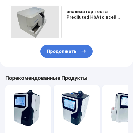
анализатор теста
Prediluted HbA1c всей
крови 415nm с экраном
касания цвета
Продолжать
Порекомендованные Продукты