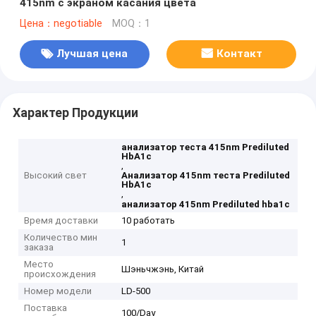
415nm с экраном касания цвета
Цена：negotiable
MOQ：1
Лучшая цена
Контакт
Характер Продукции
анализатор теста 415nm Prediluted
HbA1c
,
Высокий свет
Анализатор 415nm теста Prediluted
HbA1c
,
анализатор 415nm Prediluted hba1c
Время доставки
10 работать
Количество мин
1
заказа
Место
Шэньчжэнь, Китай
происхождения
Номер модели
LD-500
Поставка
100/Day