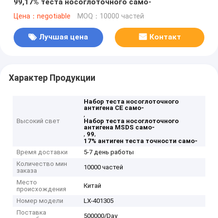
99,17% теста носоглоточного само-
Цена：negotiable
MOQ：10000 частей
Лучшая цена
Контакт
Характер Продукции
Набор теста носоглоточного
антигена CE само-
,
Высокий свет
Набор теста носоглоточного
антигена MSDS само-
,
,
99
17% антиген теста точности само-
Время доставки
5-7 день работы
Количество мин
10000 частей
заказа
Место
Китай
происхождения
Номер модели
LX-401305
Поставка
500000/Day