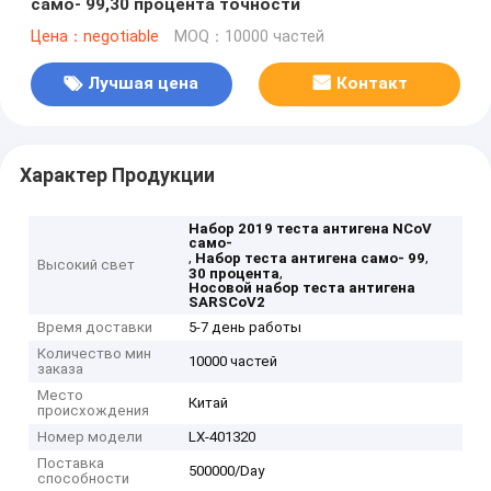
само- 99,30 процента точности
Цена：negotiable
MOQ：10000 частей
Лучшая цена
Контакт
Характер Продукции
Набор 2019 теста антигена NCoV
само-
,
,
Набор теста антигена само- 99
Высокий свет
,
30 процента
Носовой набор теста антигена
SARSCoV2
Время доставки
5-7 день работы
Количество мин
10000 частей
заказа
Место
Китай
происхождения
Номер модели
LX-401320
Поставка
500000/Day
способности